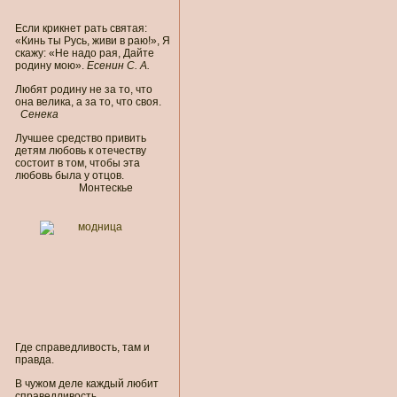
Если крикнет рать святая:
«Кинь ты Русь, живи в раю!», Я
скажу: «Не надо рая, Дайте
родину мою».
Есенин С. А.
Любят родину не за то, что
она велика, а за то, что своя.
Сенека
Лучшее средство привить
детям любовь к отечеству
состоит в том, чтобы эта
любовь была у отцов.
Монтескье
Где справедливость, там и
правда.
В чужом деле каждый любит
справедливость.