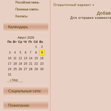
Российские гимны
Открыточный вариант
»
Полезные советы
Добав
Контакты
Для отправки коммент
Календарь
Август 2026
Пн
Вт
Ср
Чт
Пт
Сб
Вс
1
2
3
4
5
6
7
8
9
10
11
12
13
14
15
16
17
18
19
20
21
22
23
24
25
26
27
28
29
30
31
« Мар
Социальные сети
Пожелание