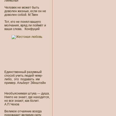
Линкольн
Человек не может быть
доволен жизнью, если он не
доволен собой. М.Твен
Тот, кто не понял вашего
молчания, вряд ли поймёт и
ваши слова. Конфуций
Единственный разумный
способ учить людей чему-
либо, это подавать им
пример. Альберт Эйнштейн
Необъяснимая штука — душа.
Никто не знает, где находится,
но все знают, как болит.
А.П.Чехов
Великое отчаяние всегда
порождает великую силу.