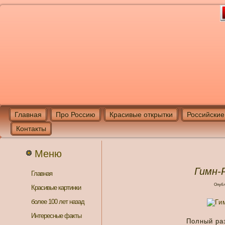
Главная
Про Россию
Красивые открытки
Российские
Контакты
Меню
Гимн-
Главная
Опубл
Красивые картинки
более 100 лет назад
Интересные факты
Полный ра