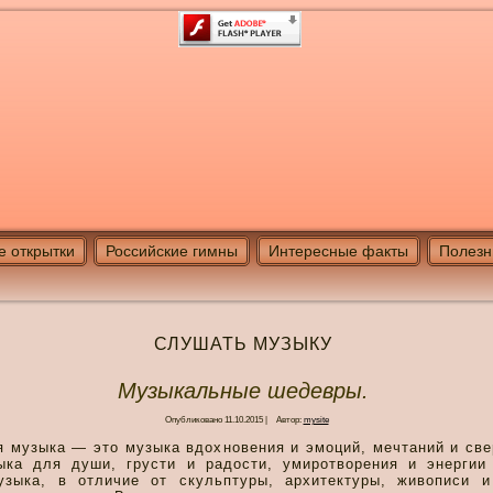
е открытки
Российские гимны
Интересные факты
Полезн
СЛУШАТЬ МУЗЫКУ
Музыкальные шедевры.
Опубликовано
11.10.2015
|
Автор:
mysite
я музыка — это музыка вдохновения и эмоций, мечтаний и св
ыка для души, грусти и радости, умиротворения и энергии 
узыка, в отличие от скульптуры, архитектуры, живописи и