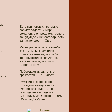
uz-
Есть три ловушки, которые
воруют радость и мир:
сожаление о прошлом, тревога
за будущее и неблагодарность
за настоящее. Ошо
Мы научились летать в небе,
как птицы. Мы научились
p3
плавать в океане, как рыбы.
Теперь осталось научиться
жить на земле, как люди.
Бернард Шоу
Побеждают лишь те, кто
сражается.
Сен-Жюст
ka_-
Мужчины, которые не
прощают женщинам их
маленьких недостатков,
никогда не насладятся
их великими достоинствами.
Хамиль Джубран