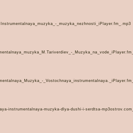
Instrumentalnaya_muzyka_-_muzyka_nezhnosti_iPlayer.fm_.mp3
umentalnaya_muzyka_M.Tariverdiev_-_Muzyka_na_vode_iPlayer.fm
umentalnaya_Muzyka_-_Vostochnaya_instrumentalnaya._iPlayer.fm
aya-instrumentalnaya-muzyka-dlya-dushi-i-serdtsa-mp3ostrov.co