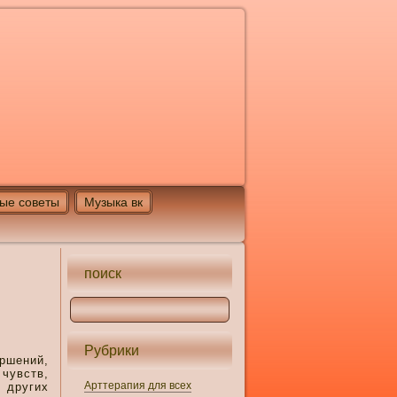
ые советы
Музыка вк
поиск
Рубрики
ершений,
чувств,
Арттерапия для всех
 других