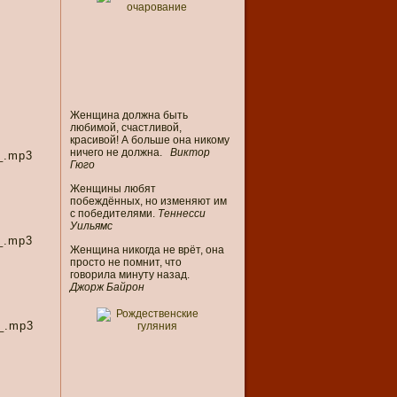
Женщина должна быть
любимой, счастливой,
красивой! А больше она никому
ничего не должна.
Виктор
_.mp3
Гюго
Женщины любят
побеждённых, но изменяют им
с победителями.
Теннесси
Уильямс
_.mp3
Женщина никогда не врёт, она
просто не помнит, что
говорила минуту назад.
Джорж Байрон
m_.mp3