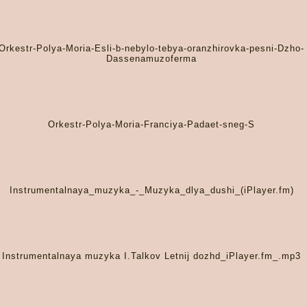
Orkestr-Polya-Moria-Esli-b-nebylo-tebya-oranzhirovka-pesni-Dzho-
Dassenamuzoferma
Orkestr-Polya-Moria-Franciya-Padaet-sneg-S
Instrumentalnaya_muzyka_-_Muzyka_dlya_dushi_(iPlayer.fm)
Instrumentalnaya muzyka I.Talkov Letnij dozhd_iPlayer.fm_.mp3