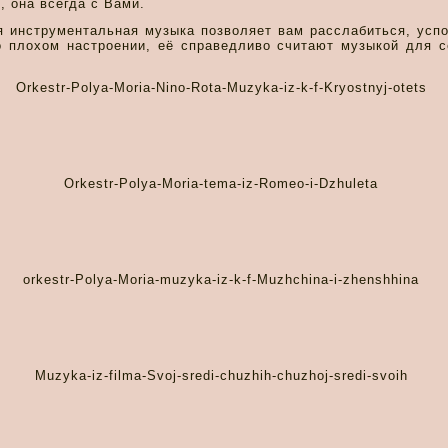
, она всегда с Вами.
я инструментальная музыка позволяет вам расслабиться, усп
о плохом настроении, её справедливо считают музыкой для с
Orkestr-Polya-Moria-Nino-Rota-Muzyka-iz-k-f-Kryostnyj-otets
Orkestr-Polya-Moria-tema-iz-Romeo-i-Dzhuleta
orkestr-Polya-Moria-muzyka-iz-k-f-Muzhchina-i-zhenshhina
Muzyka-iz-filma-Svoj-sredi-chuzhih-chuzhoj-sredi-svoih