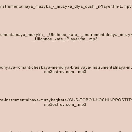
Instrumentalnaya_muzyka_-_muzyka_dlya_dushi_iPlayer.fm-1.mp3
rumentalnaya_muzyka_-_Ulichnoe_kafe_-_Instrumentalnaya_muzy
_Ulichnoe_kafe_iPlayer.fm_.mp3
dnyaya-romanticheskaya-melodiya-krasivaya-instrumentalnaya-m
mp3ostrov.com_.mp3
ya-instrumentalnaya-muzykagitara-YA-S-TOBOJ-HOCHU-PROSTI
mp3ostrov.com_.mp3