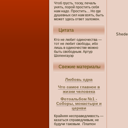
Чтоб грусть, тоску, печаль
унять, порой простить себя
нам надо. Простить.... Но где
душевных сил нам взять, быть
может здесь ответ заложен.
Цитата
Shedev
Кто не любит одиночества —
тот не любит свободы, ибо
лишь в одиночестве можно
быть свободным. Артур
Шопенгауэр
Свежие материалы
Любовь одна
Что самое главное в
жизни человека
Фотоальбом №1 -
Соборы, монастыри и
церкви
Крайняя несправедливость —
казаться справедливым, не
будучи таковым.
Платон