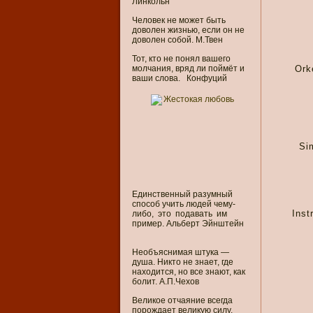
Линкольн
Человек не может быть
доволен жизнью, если он не
доволен собой. М.Твен
Тот, кто не понял вашего
молчания, вряд ли поймёт и
Ork
ваши слова. Конфуций
Si
Единственный разумный
способ учить людей чему-
Inst
либо, это подавать им
пример. Альберт Эйнштейн
Необъяснимая штука —
душа. Никто не знает, где
находится, но все знают, как
болит. А.П.Чехов
Великое отчаяние всегда
порождает великую силу.