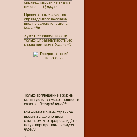
справедливости не значит
ничего.
Цицерон
Нравственные качества
справедливого человека
вполне заменяют законы.
Менандр
Хуже Несправедливости
только Справедливость
без
карающего меча.
Уайльд О.
Только воплощение в жизнь
мечты детства может принести
счастье.
Зигмунд Фрейд
Мы живём в очень странное
время и с удивлением
отмечаем, что прогресс идёт в
ногу с варварством.
Зигмунд
Фрейд