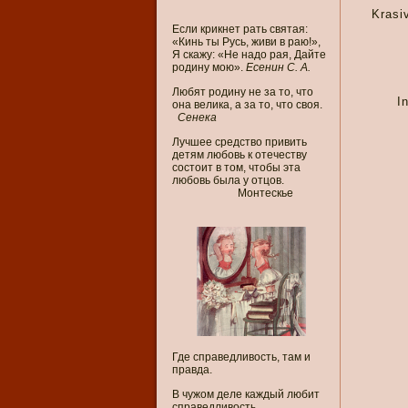
Krasi
Если крикнет рать святая:
«Кинь ты Русь, живи в раю!»,
Я скажу: «Не надо рая, Дайте
родину мою».
Есенин С. А.
Любят родину не за то, что
I
она велика, а за то, что своя.
Сенека
Лучшее средство привить
детям любовь к отечеству
состоит в том, чтобы эта
любовь была у отцов.
Монтескье
Где справедливость, там и
правда.
В чужом деле каждый любит
справедливость.