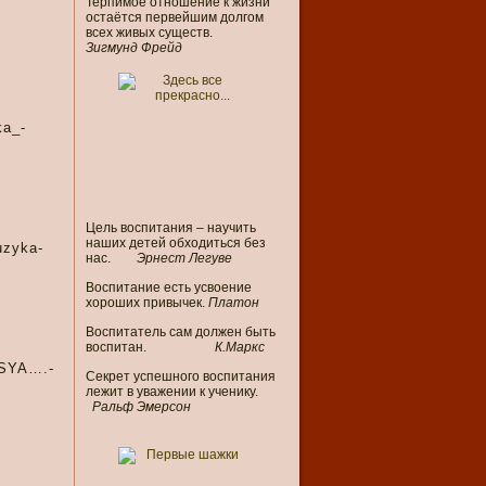
Терпимое отношение к жизни
остаётся первейшим долгом
всех живых существ.
Зигмунд Фрейд
ka_-
Цель воспитания – научить
наших детей обходиться без
uzyka-
нас.
Эрнест Легуве
Воспитание есть усвоение
хороших привычек.
Платон
Воспитатель сам должен быть
воспитан.
К
.
Маркс
TSYA….-
Секрет успешного воспитания
лежит в уважении к ученику.
Ральф Эмерсон