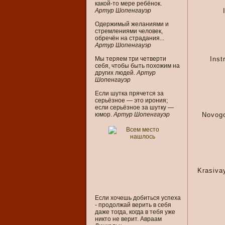
какой-то мере ребёнок.
Артур Шопенгауэр
Одержимый желаниями и
стремлениями человек,
обречён на страдания...
Артур Шопенгауэр
Мы теряем три четверти
Inst
себя, чтобы быть похожим на
других людей.
Артур
Шопенгауэр
Если шутка прячется за
серьёзное — это ирония;
если серьёзное за шутку —
юмор.
Артур Шопенгауэр
Novogo
Krasiva
Если хочешь добиться успеха
- продолжай верить в себя
даже тогда, когда в тебя уже
никто не верит. Авраам