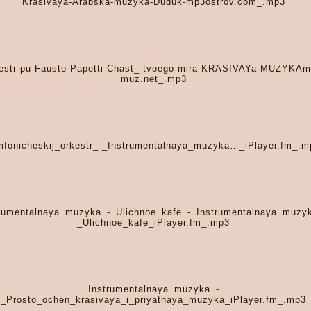
Krasivaya-Arabska-muzyka-Duduk-mp3ostrov.com_.mp3
estr-pu-Fausto-Papetti-Chast_-tvoego-mira-KRASIVAYa-MUZYKAm
muz.net_.mp3
mfonicheskij_orkestr_-_Instrumentalnaya_muzyka…_iPlayer.fm_.m
rumentalnaya_muzyka_-_Ulichnoe_kafe_-_Instrumentalnaya_muzy
_Ulichnoe_kafe_iPlayer.fm_.mp3
Instrumentalnaya_muzyka_-
_Prosto_ochen_krasivaya_i_priyatnaya_muzyka_iPlayer.fm_.mp3