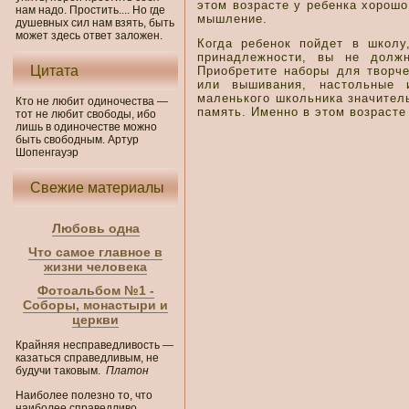
этом возрасте у ребенка хорошо
нам надо. Простить.... Но где
мышление.
душевных сил нам взять, быть
может здесь ответ заложен.
Когда ребенок пойдет в школу
принадлежности, вы не должн
Цитата
Приобретите наборы для творче
или вышивания, настольные 
маленького школьника значител
Кто не любит одиночества —
память. Именно в этом возрасте
тот не любит свободы, ибо
лишь в одиночестве можно
быть свободным. Артур
Шопенгауэр
Свежие материалы
Любовь одна
Что самое главное в
жизни человека
Фотоальбом №1 -
Соборы, монастыри и
церкви
Крайняя несправедливость —
казаться справедливым, не
будучи таковым.
Платон
Наиболее полезно то, что
наиболее справедливо.