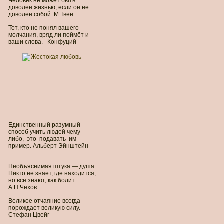
Человек не может быть
доволен жизнью, если он не
доволен собой. М.Твен
Тот, кто не понял вашего
молчания, вряд ли поймёт и
ваши слова. Конфуций
Единственный разумный
способ учить людей чему-
либо, это подавать им
пример. Альберт Эйнштейн
Необъяснимая штука — душа.
Никто не знает, где находится,
но все знают, как болит.
А.П.Чехов
Великое отчаяние всегда
порождает великую силу.
Стефан Цвейг