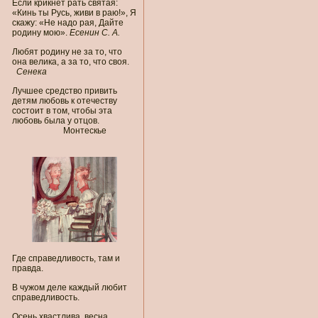
Если крикнет рать святая:
«Кинь ты Русь, живи в раю!», Я
скажу: «Не надо рая, Дайте
родину мою».
Есенин С. А.
Любят родину не за то, что
она велика, а за то, что своя.
Сенека
Лучшее средство привить
детям любовь к отечеству
состоит в том, чтобы эта
любовь была у отцов.
Монтескье
Где справедливость, там и
правда.
В чужом деле каждый любит
справедливость.
Осень хвастлива, весна