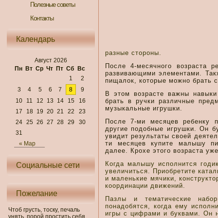
Полезные советы
Контакты
Календарь
разные стороны.
Август 2026
После 4-месячного возраста р
Пн
Вт
Ср
Чт
Пт
Сб
Вс
развивающими элементами. Такж
1
2
пищалок, которые можно брать с
3
4
5
6
7
8
9
В этом возрасте важны навыки
10
11
12
13
14
15
16
брать в ручки различные пред
музыкальные игрушки.
17
18
19
20
21
22
23
После 7-ми месяцев ребенку п
24
25
26
27
28
29
30
другие подобные игрушки. Он бу
31
увидит результаты своей деятел
ти месяцев купите малышу пи
« Мар
далее. Крохе этого возраста уж
Когда малышу исполнится годик
Социальные сети
увеличиться. Приобретите катал
и маленькие мячики, конструкто
координации движений.
Пожелание
Пазлы и тематические набор
понадобятся, когда ему исполни
Чтоб грусть, тоску, печаль
игры с цифрами и буквами. Он 
унять, порой простить себя