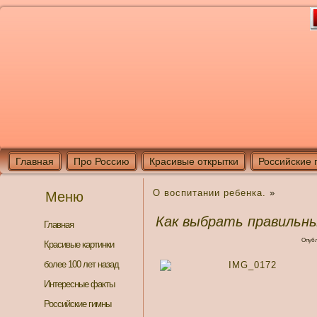
Главная
Про Россию
Красивые открытки
Российские 
О воспитании ребенка.
»
Меню
Как выбрать правильны
Главная
Опубл
Красивые картинки
более 100 лет назад
Интересные факты
Российские гимны