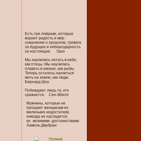
Есть три ловушки, которые
воруют радость и мир:
сожаление о прошлом, тревога
за будущее и неблагодарность
за настоящее. Ошо
Мы научились летать в небе,
как птицы. Мы научились
плавать в океане, как рыбы.
Теперь осталось научиться
жить на земле, как люди.
Бернард Шоу
Побеждают лишь те, кто
сражается.
Сен-Жюст
Мужчины, которые не
прощают женщинам их
маленьких недостатков,
никогда не насладятся
их великими достоинствами.
Хамиль Джубран