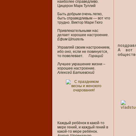
наиболее справедливо.
Цицерон Марк Туллий
Быть добрым очень легко,
быть справедливым — вот что
трудно. Виктор Мари Гюго
Привлекательными нас
делает хорошее настроение.
Ефим Шпигель
поздрав
Управляй своим настроением,
А вот 
ибо оно, если не повинуется,
обществ
то повелевает.
Гораций
Лучшее украшение жизни –
хорошее настроение.
Алексей Батиевский
Каждый ребёнок в какой-то
мере гений, и каждый гений в
какой-то мере ребёнок.
Артур Шопенгауэр