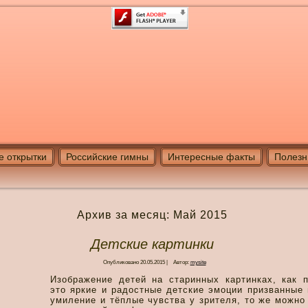
е открытки
Российские гимны
Интересные факты
Полезн
Архив за месяц:
Май 2015
Детские картинки
Опубликовано
20.05.2015
|
Автор:
mysite
Изобр
ажение детей на старинных картинках, как п
это яркие и радостные детские эмоции призванные
умиление и тёплые чувства у зрителя, то же можно