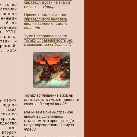
справедливости не значит
, точно
ничего.
Цицерон
торики
равляли
Нравственные качества
енными
справедливого человека
ок были
вполне заменяют законы.
тенные
Менандр
ды XVIII
Хуже Несправедливости
валось,
только Справедливость
без
ствий и
карающего меча.
Уайльд О.
кромной.
ь, хотя
Только воплощение в жизнь
мечты детства может принести
ь своим
счастье.
Зигмунд Фрейд
 недели
. Такая
Мы живём в очень странное
чески со
время и с удивлением
крыток.
отмечаем, что прогресс идёт в
ждество
ногу с варварством.
Зигмунд
от для
Фрейд
 втором
аведено