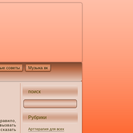
ые советы
Музыка вк
поиск
Рубрики
равило,
 вызвать
Арттерапия для всех
 сказать