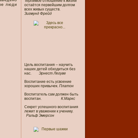
Терпимое отношение к жизни
ные люди
остаётся первейшим долгом
всех живых существ.
Зигмунд Фрейд
Цель воспитания – научить
наших детей обходиться без
нас.
Эрнест Легуве
Воспитание есть усвоение
хороших привычек.
Платон
Воспитатель сам должен быть
воспитан.
К
.
Маркс
Секрет успешного воспитания
лежит в уважении к ученику.
Ральф Эмерсон