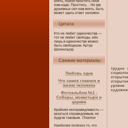
унять, порой простить себя
нам надо. Простить.... Но где
душевных сил нам взять, быть
может здесь ответ заложен.
Цитата
Кто не любит одиночества —
тот не любит свободы, ибо
лишь в одиночестве можно
быть свободным. Артур
Шопенгауэр
Свежие материалы
трудно 
социоло
Любовь одна
открытк
Что самое главное в
открытк
жизни человека
уровне.
художни
Фотоальбом №1 -
Соборы, монастыри и
церкви
Крайняя несправедливость —
казаться справедливым, не
будучи таковым.
Платон
Наиболее полезно то, что