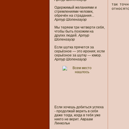
так точ
Одержимый желаниями и
относят
стремлениями человек,
обречён на страдания...
Артур Шопенгауэр
Мы теряем три четверти себя,
чтобы быть похожим на
других людей.
Артур
Шопенгауэр
Если шутка прячется за
серьёзное — это ирония; если
серьёзное за шутку — юмор.
Артур Шопенгауэр
Если хочешь добиться успеха
- продолжай верить в себя
даже тогда, когда в тебя уже
никто не верит. Авраам
Линкольн