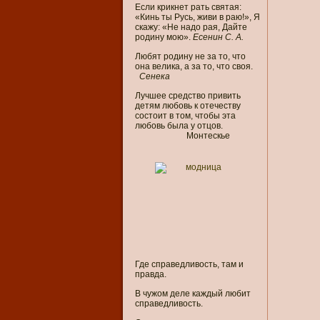
Если крикнет рать святая:
«Кинь ты Русь, живи в раю!», Я
скажу: «Не надо рая, Дайте
родину мою».
Есенин С. А.
Любят родину не за то, что
она велика, а за то, что своя.
Сенека
Лучшее средство привить
детям любовь к отечеству
состоит в том, чтобы эта
любовь была у отцов.
Монтескье
Где справедливость, там и
правда.
В чужом деле каждый любит
справедливость.