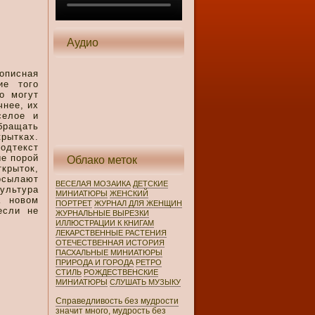
Аудио
описная
ие того
о могут
чнее, их
селое и
ращать
крытках.
одтекст
е порой
Облако меток
крыток,
посылают
ВЕСЕЛАЯ МОЗАИКА
ДЕТСКИЕ
ультура
МИНИАТЮРЫ
ЖЕНСКИЙ
а новом
ПОРТРЕТ
ЖУРНАЛ ДЛЯ ЖЕНЩИН
если не
ЖУРНАЛЬНЫЕ ВЫРЕЗКИ
ИЛЛЮСТРАЦИИ К КНИГАМ
ЛЕКАРСТВЕННЫЕ РАСТЕНИЯ
ОТЕЧЕСТВЕННАЯ ИСТОРИЯ
ПАСХАЛЬНЫЕ МИНИАТЮРЫ
ПРИРОДА И ГОРОДА
РЕТРО
СТИЛЬ
РОЖДЕСТВЕНСКИЕ
МИНИАТЮРЫ
СЛУШАТЬ МУЗЫКУ
Справедливость без мудрости
значит много, мудрость без