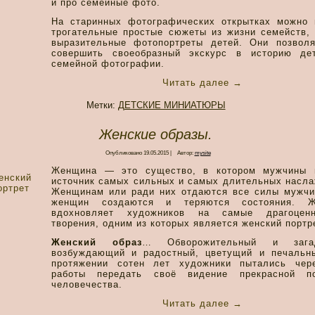
и про семейные фото.
На старинных фотографических открытках можно 
трогательные простые сюжеты из жизни семейств, 
выразительные фотопортреты детей. Они позвол
совершить своеобразный экскурс в историю де
семейной фотографии.
Читать далее
→
Метки:
ДЕТСКИЕ МИНИАТЮРЫ
Женские образы.
Опубликовано
19.05.2015
|
Автор:
mysite
Женщина — это существо, в котором мужчины 
источник самых сильных и самых длительных насла
Женщинам или ради них отдаются все силы мужчи
женщин создаются и теряются состояния. Ж
вдохновляет художников на самые драгоцен
творения, одним из которых является женский портр
Женский образ
… Обворожительный и загад
возбуждающий и радостный, цветущий и печальн
протяжении сотен лет художники пытались чер
работы передать своё видение прекрасной п
человечества.
Читать далее
→