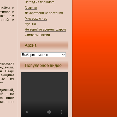
Взгляд из прошлого
Главная
найти и
тихие и
Лекарственные растения
яют нам
Мир вокруг нас
тской и
Музыка
Не теряйте времени даром
Символы России
Архив
находят
Популярное видео
ждений.
н. Ради
енщина
ные их
ет.
очный,
ый – на
ез свои
оловины