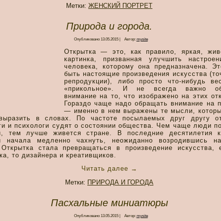
Метки:
ЖЕНСКИЙ ПОРТРЕТ
Природа и города.
Опубликовано
13.05.2015
|
Автор:
mysite
Открытка — это, как правило, яркая, жив
картинка, призванная улучшить настроен
человека, которому она предназначена. Эт
быть настоящие произведения искусства (то
репродукции), либо просто что-нибудь ве
«прикольное». И не всегда важно об
внимание на то, что изображено на этих от
Гораздо чаще надо обращать внимание на п
— именно в нем выражены те мысли, которы
выразить в словах. По частоте посылаемых друг другу от
ги и психологи судят о состоянии общества. Чем чаще люди 
и, тем лучше живется стране. В последние десятилетия к
и начала медленно чахнуть, неожиданно возродившись н
 Открытка стала превращаться в произведение искусства, 
ка, то дизайнера и креативщиков.
Читать далее
→
Метки:
ПРИРОДА И ГОРОДА
Пасхальные миниатюры
Опубликовано
13.05.2015
|
Автор:
mysite