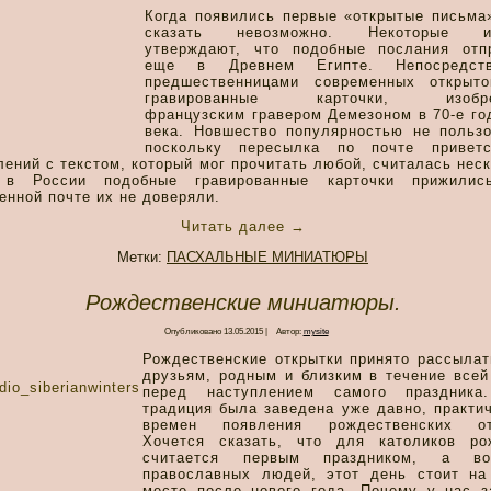
Когда появились первые «открытые письма»
сказать невозможно. Некоторые ис
утверждают, что подобные послания отп
еще в Древнем Египте. Непосредств
предшественницами современных открыт
гравированные карточки, изобре
французским гравером Демезоном в 70-е го
века. Новшество популярностью не пользо
поскольку пересылка по почте привет
лений с текстом, который мог прочитать любой, считалась нес
в России подобные гравированные карточки прижилис
енной почте их не доверяли.
Читать далее
→
Метки:
ПАСХАЛЬНЫЕ МИНИАТЮРЫ
Рождественские миниатюры.
Опубликовано
13.05.2015
|
Автор:
mysite
Рождественские открытки принято рассылат
друзьям, родным и близким в течение всей
перед наступлением самого праздника
традиция была заведена уже давно, практи
времен появления рождественских от
Хочется сказать, что для католиков ро
считается первым праздником, а в
православных людей, этот день стоит на
месте после нового года. Почему у нас з