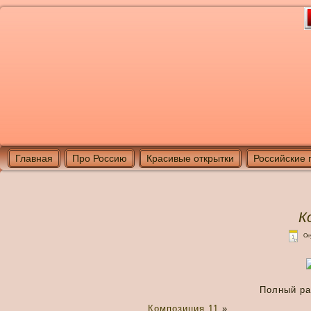
Главная
Про Россию
Красивые открытки
Российские 
К
Оп
Полный р
Композиция 11
»