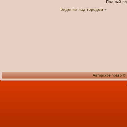
Полный р
Видение над городом
»
Авторское право ©