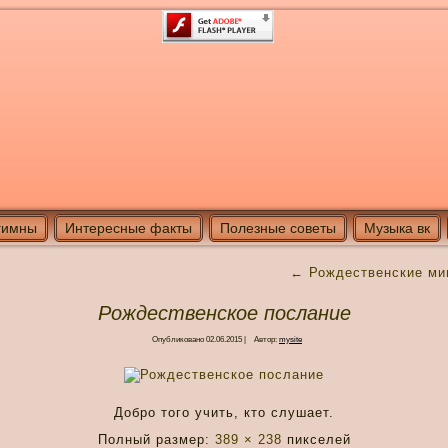
гимны
Интересные факты
Полезные советы
Музыка вк
←
Рождественские ми
Рождественское послание
Опубликовано
02.06.2015
|
Автор:
mysite
Добро того учить, кто слушает.
Полный размер:
389 × 238
пикселей