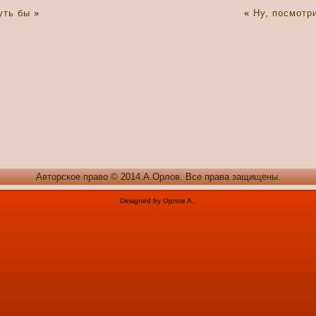
уть бы
»
«
Ну, посмотр
Авторское право © 2014.А.Орлов. Все права защищены.
Designed by Орлов А..