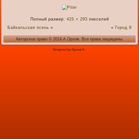
Полный размер:
425 × 293
пикселей
Байкальская осень
»
«
Город 9
Авторское право © 2014.А.Орлов. Все права защищены.
Designed by Орлов А..