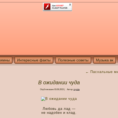
гимны
Интересные факты
Полезные советы
Музыка вк
←
Пасхальные м
В ожидании чуда
Опубликовано
03.06.2015
|
Автор:
mysite
Любовь да лад —
не надобен и клад.