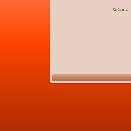
Зайки
»