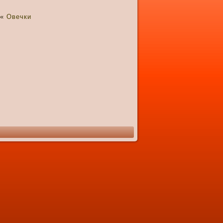
«
Овечки