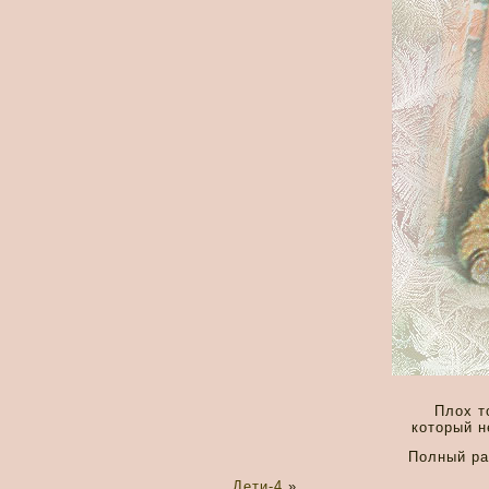
Плох т
который н
Полный р
Дети-4
»